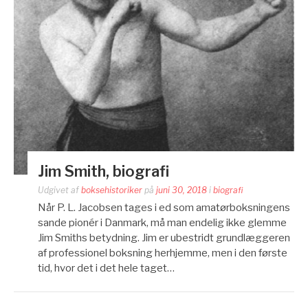
Jim Smith, biografi
Udgivet af
boksehistoriker
på
juni 30, 2018
i
biografi
Når P. L. Jacobsen tages i ed som amatørboksningens
sande pionér i Danmark, må man endelig ikke glemme
Jim Smiths betydning. Jim er ubestridt grundlæggeren
af professionel boksning herhjemme, men i den første
tid, hvor det i det hele taget…