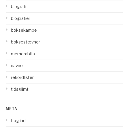
biografi
biografier
boksekampe
boksestævner
memorabilia
navne
rekordlister
tidsglimt
META
Log ind