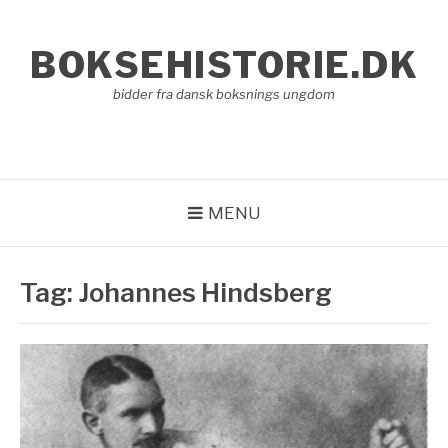
Spring
til
BOKSEHISTORIE.DK
indhold
bidder fra dansk boksnings ungdom
MENU
Tag:
Johannes Hindsberg