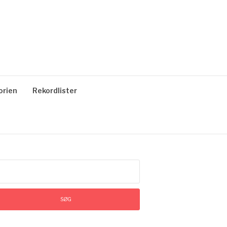
orien
Rekordlister
øg
ter: