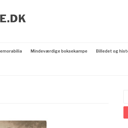
E.DK
emorabilia
Mindeværdige boksekampe
Billedet og hist
S
ef