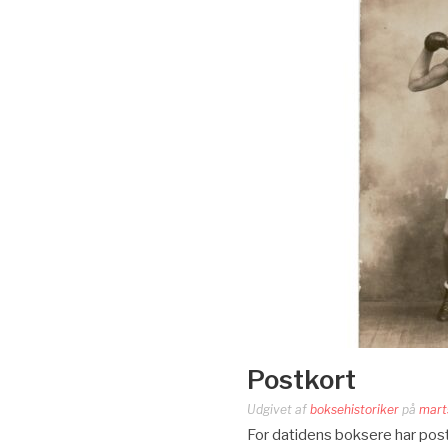
Postkort
Udgivet af
boksehistoriker
på
mart
For datidens boksere har postk