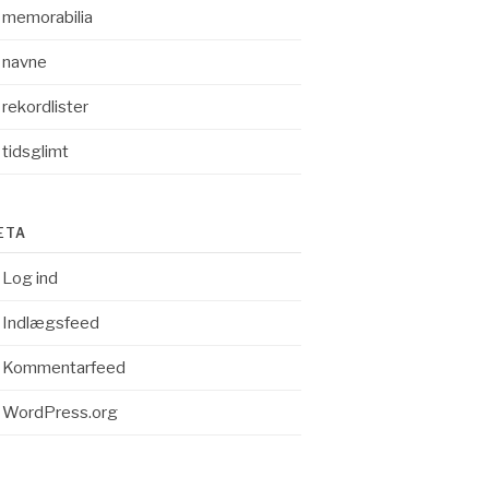
memorabilia
navne
rekordlister
tidsglimt
ETA
Log ind
Indlægsfeed
Kommentarfeed
WordPress.org