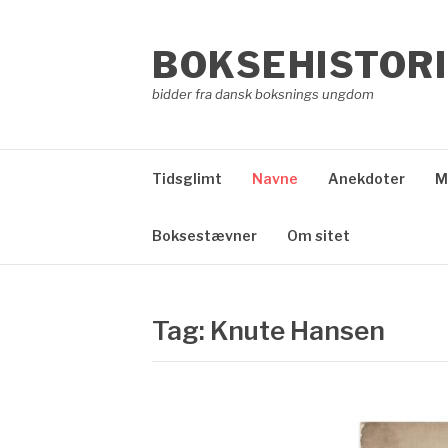
Spring
til
BOKSEHISTORI
indhold
bidder fra dansk boksnings ungdom
Tidsglimt
Navne
Anekdoter
M
Boksestævner
Om sitet
Tag:
Knute Hansen