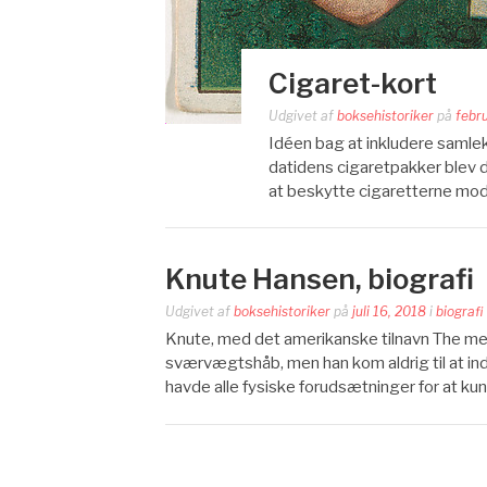
Cigaret-kort
Udgivet af
boksehistoriker
på
febr
Idéen bag at inkludere samlek
datidens cigaretpakker blev de
at beskytte cigaretterne mod 
Knute Hansen, biografi
Udgivet af
boksehistoriker
på
juli 16, 2018
i
biografi
Knute, med det amerikanske tilnavn The me
sværvægtshåb, men han kom aldrig til at indfr
havde alle fysiske forudsætninger for at ku