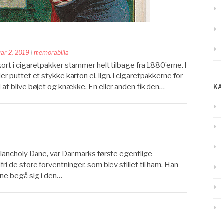
uar 2, 2019
i
memorabilia
ort i cigaretpakker stammer helt tilbage fra 1880’erne. I
r puttet et stykke karton el. lign. i cigaretpakkerne for
at blive bøjet og knække. En eller anden fik den…
K
lancholy Dane, var Danmarks første egentlige
i de store forventninger, som blev stillet til ham. Han
nne begå sig i den…