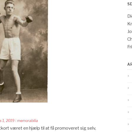
S
Di
Kn
Jo
Ch
Fr
A
s 1, 2019
i
memorabilia
ort været en hjælp til at få promoveret sig selv,