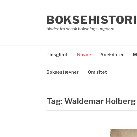
Spring
til
BOKSEHISTORI
indhold
bidder fra dansk boksnings ungdom
Tidsglimt
Navne
Anekdoter
M
Boksestævner
Om sitet
Tag:
Waldemar Holberg