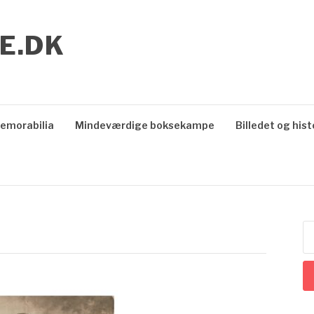
E.DK
emorabilia
Mindeværdige boksekampe
Billedet og hist
S
ef