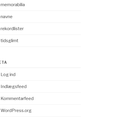
memorabilia
navne
rekordlister
tidsglimt
ETA
Log ind
Indlægsfeed
Kommentarfeed
WordPress.org