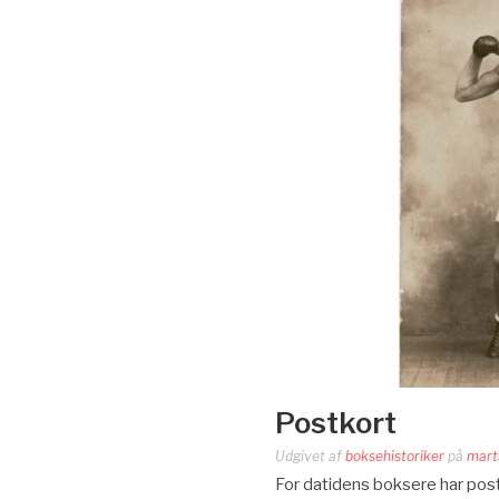
Postkort
Udgivet af
boksehistoriker
på
mart
For datidens boksere har postk