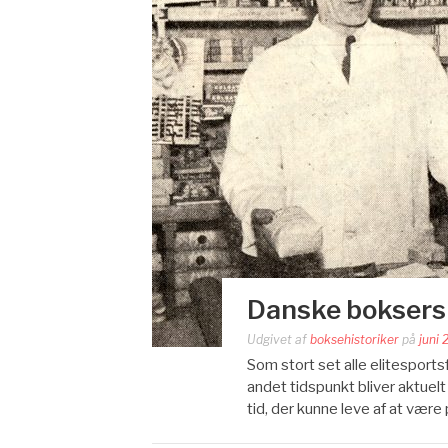
Danske bokser
Udgivet af
boksehistoriker
på
juni 
Som stort set alle elitesports
andet tidspunkt bliver aktuelt 
tid, der kunne leve af at være