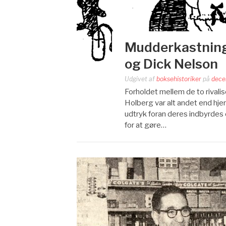
Mudderkastning
og Dick Nelson
Udgivet af
boksehistoriker
på
dece
Forholdet mellem de to riva
Holberg var alt andet end hje
udtryk foran deres indbyrdes o
for at gøre…