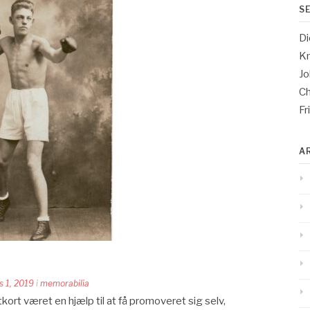
S
Di
Kn
Jo
Ch
Fr
A
s 1, 2019
i
memorabilia
ort været en hjælp til at få promoveret sig selv,