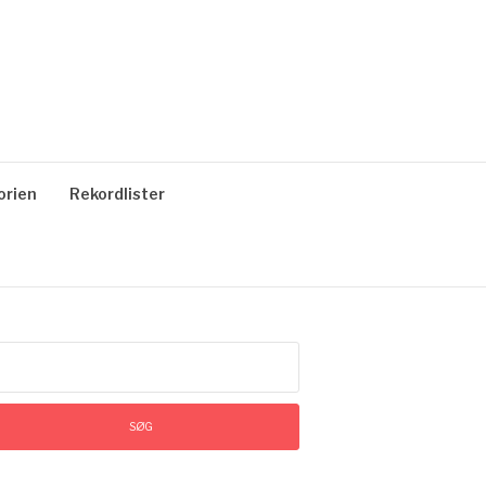
orien
Rekordlister
øg
ter: