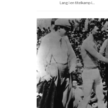
Lang i en titelkamp i…