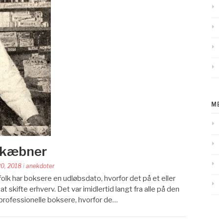
M
skæbner
20, 2018
i
anekdoter
folk har boksere en udløbsdato, hvorfor det på et eller
at skifte erhverv. Det var imidlertid langt fra alle på den
 professionelle boksere, hvorfor de…