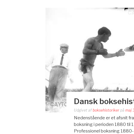
Dansk boksehist
Udgivet af
boksehistoriker
på
maj 
Nedenstående er et afsnit fr
boksning i perioden 1880 til 
Professionel boksning 1880-