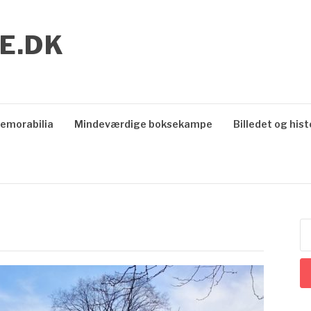
E.DK
emorabilia
Mindeværdige boksekampe
Billedet og hist
S
ef