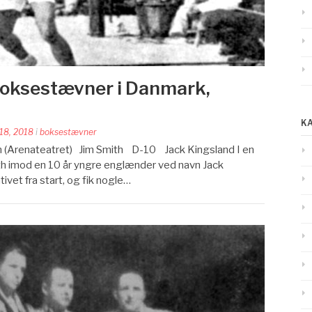
boksestævner i Danmark,
K
 18, 2018
i
boksestævner
 (Arenateatret) Jim Smith D-10 Jack Kingsland I en
ith imod en 10 år yngre englænder ved navn Jack
ivet fra start, og fik nogle…