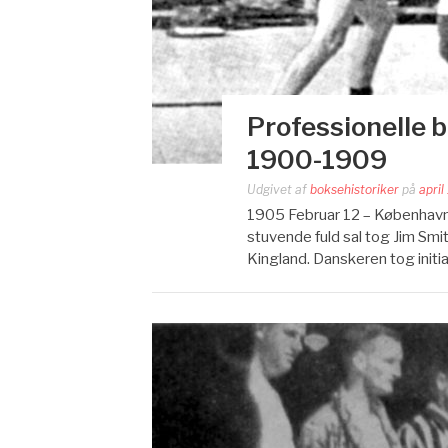
Professionelle 
1900-1909
Udgivet af
boksehistoriker
på
april
1905 Februar 12 – København
stuvende fuld sal tog Jim Sm
Kingland. Danskeren tog initiat