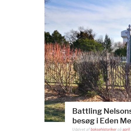
Battling Nelson
besøg i Eden Me
Udgivet af
boksehistoriker
på
april