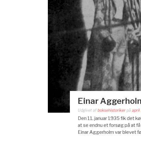
Einar Aggerhol
Udgivet af
boksehistoriker
på
april
Den 11. januar 1935 fik det 
at se endnu et forsøg på at f
Einar Aggerholm var blevet f