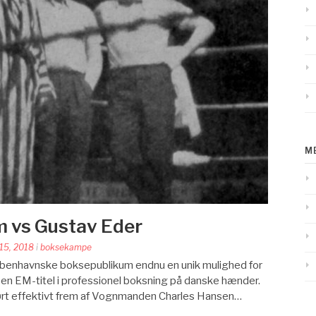
M
m vs Gustav Eder
 15, 2018
i
boksekampe
københavnske boksepublikum endnu en unik mulighed for
å en EM-titel i professionel boksning på danske hænder.
ørt effektivt frem af Vognmanden Charles Hansen…