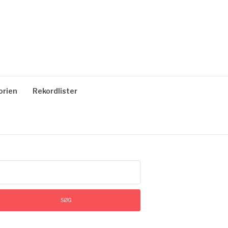
orien
Rekordlister
øg
ter: