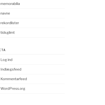
memorabilia
navne
rekordlister
tidsglimt
ETA
Log ind
Indlægsfeed
Kommentarfeed
WordPress.org