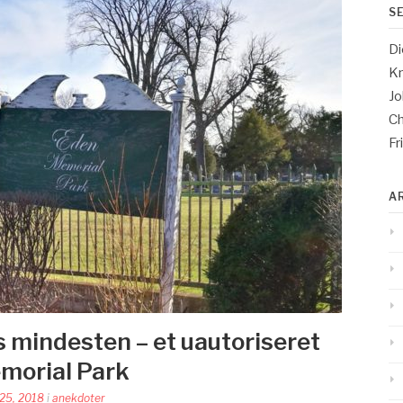
S
Di
Kn
Jo
Ch
Fr
A
s mindesten – et uautoriseret
morial Park
 25, 2018
i
anekdoter