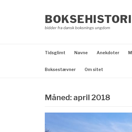
Spring
til
BOKSEHISTORI
indhold
bidder fra dansk boksnings ungdom
Tidsglimt
Navne
Anekdoter
M
Boksestævner
Om sitet
Måned:
april 2018