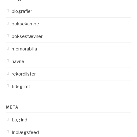
biografier
boksekampe
boksestævner
memorabilia
navne
rekordlister
tidsglimt
META
Log ind
Indlægsfeed