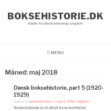
Spring
til
BOKSEHISTORIE.DK
indhold
bidder fra dansk boksnings ungdom
MENU
Måned:
maj 2018
Dansk boksehistorie, part 5 (1920-
1929)
Udgivet af
boksehistoriker
på
maj 15, 2018
i
tidsglimt
Nedenstående er et afsnit fra en kortfattet