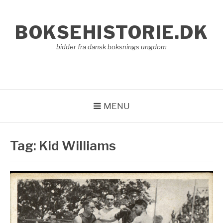
Spring
til
BOKSEHISTORIE.DK
indhold
bidder fra dansk boksnings ungdom
MENU
Tag:
Kid Williams