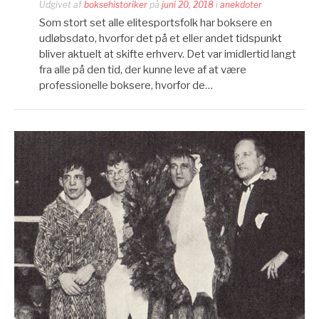
Udgivet af
boksehistoriker
på
juni 20, 2018
i
anekdoter
Som stort set alle elitesportsfolk har boksere en
udløbsdato, hvorfor det på et eller andet tidspunkt
bliver aktuelt at skifte erhverv. Det var imidlertid langt
fra alle på den tid, der kunne leve af at være
professionelle boksere, hvorfor de…