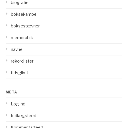
biografier
boksekampe
boksestævner
memorabilia
navne
rekordlister
tidsglimt
META
Log ind
Indlægsfeed
Kommentarfeed