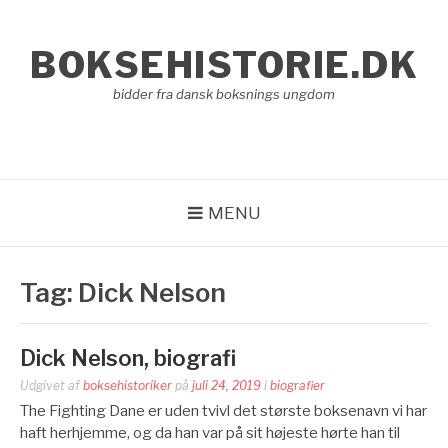
Spring
til
BOKSEHISTORIE.DK
indhold
bidder fra dansk boksnings ungdom
MENU
Tag:
Dick Nelson
Dick Nelson, biografi
Udgivet af
boksehistoriker
på
juli 24, 2019
i
biografier
The Fighting Dane er uden tvivl det største boksenavn vi har
haft herhjemme, og da han var på sit højeste hørte han til