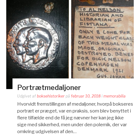
Portrætmedaljoner
Udgivet af
boksehistoriker
på
februar 10, 2018
i
memorabilia
Hvorvidt fremstillingen af medaljoner, hvorpå bokseres
portræt er præget, var en praksis, som blev benyttet i
flere tilfælde end de få jeg nævner her kan jeg ikke
sige med sikkerhed, men under den polemik, der var
omkring udgivelsen af den…