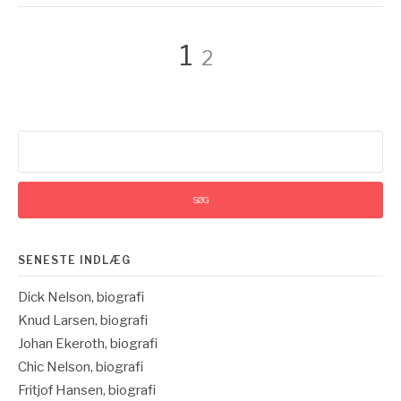
Indlægsinddelin
Side
Side
1
2
Søg
efter:
SENESTE INDLÆG
Dick Nelson, biografi
Knud Larsen, biografi
Johan Ekeroth, biografi
Chic Nelson, biografi
Fritjof Hansen, biografi