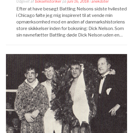
Udgivet af
boksehistoriker
på
juni 16, 2018
i
anekdoter
Efter at have besøgt Battling Nelsons sidste hvilested
i Chicago følte jeg mig inspireret til at vende min
opmærksomhed mod en anden af danmarkshistoriens
store skikkelser inden for boksning: Dick Nelson. Som
sin navnefætter Battling døde Dick Nelson uden en…