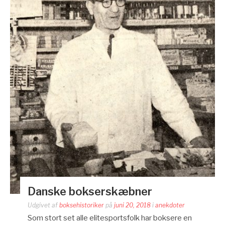
Danske bokserskæbner
Udgivet af
boksehistoriker
på
juni 20, 2018
i
anekdoter
Som stort set alle elitesportsfolk har boksere en