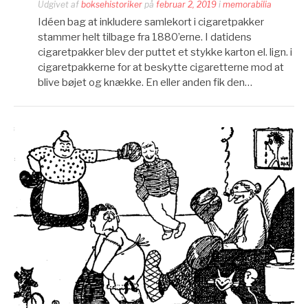
Udgivet af
boksehistoriker
på
februar 2, 2019
i
memorabilia
Idéen bag at inkludere samlekort i cigaretpakker
stammer helt tilbage fra 1880’erne. I datidens
cigaretpakker blev der puttet et stykke karton el. lign. i
cigaretpakkerne for at beskytte cigaretterne mod at
blive bøjet og knække. En eller anden fik den…