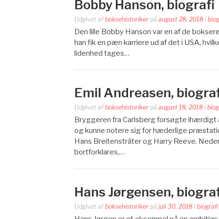
Bobby Hanson, biografi
Udgivet af
boksehistoriker
på
august 28, 2018
i
biog
Den lille Bobby Hanson var en af de bokse
han fik en pæn karriere ud af det i USA, hv
lidenhed tages…
Emil Andreasen, biograf
Udgivet af
boksehistoriker
på
august 18, 2018
i
biog
Bryggeren fra Carlsberg forsøgte ihærdig
og kunne notere sig for hæderlige præstati
Hans Breitensträter og Harry Reeve. Neder
bortforklares,…
Hans Jørgensen, biograf
Udgivet af
boksehistoriker
på
juli 30, 2018
i
biografi
Hans Jørgen er et eksempel på en ambitiøs u