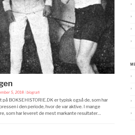
M
ggen
ember 5, 2018
i
biografi
st på BOKSEHISTORIE.DK er typisk også de, som har
ressen i den periode, hvor de var aktive. I mange
ere, som har leveret de mest markante resultater…