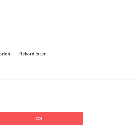
orien
Rekordlister
øg
ter: