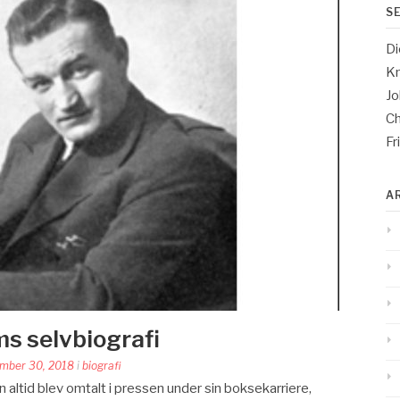
S
Di
Kn
Jo
Ch
Fr
A
s selvbiografi
mber 30, 2018
i
biografi
 altid blev omtalt i pressen under sin boksekarriere,