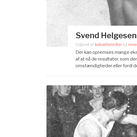
Svend Helgesens
Udgivet af
boksehistoriker
på
nove
Der kan opremses mange ekse
af at nå de resultater, som de
omstændigheder eller fordi d