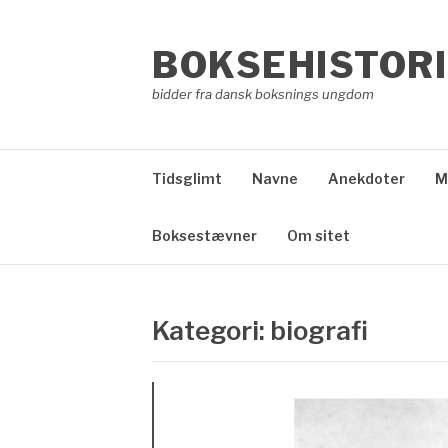
Spring
til
BOKSEHISTORI
indhold
bidder fra dansk boksnings ungdom
Tidsglimt
Navne
Anekdoter
M
Boksestævner
Om sitet
Kategori:
biografi