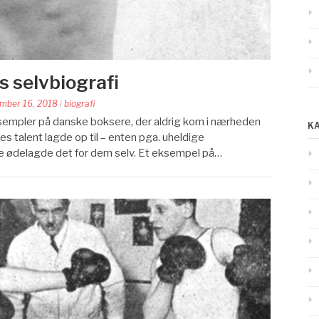
 selvbiografi
mber 16, 2018
i
biografi
mpler på danske boksere, der aldrig kom i nærheden
K
res talent lagde op til – enten pga. uheldige
e ødelagde det for dem selv. Et eksempel på…