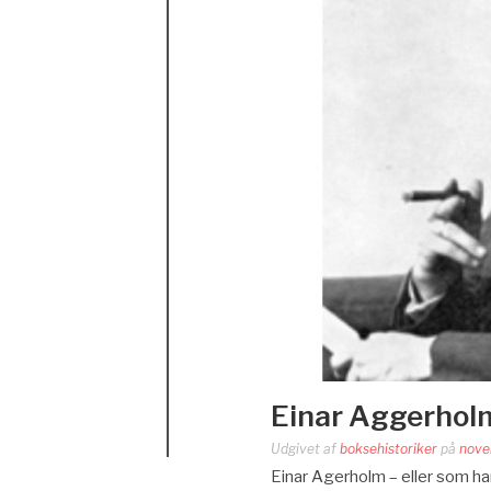
Einar Aggerholm
Udgivet af
boksehistoriker
på
nove
Einar Agerholm – eller som han