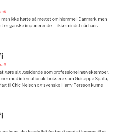
rafi
re man ikke hørte så meget om hjemme i Danmark, men
ilket er ganske imponerende — ikke mindst når hans
i
rafi
t at gøre sig gældende som professionel nævekæmper,
oner mod internationale boksere som Guiseppe Spalla,
lag til Chic Nelson og svenske Harry Persson kunne
i
ng knøs, der havde lidt for travlt med at komme til at