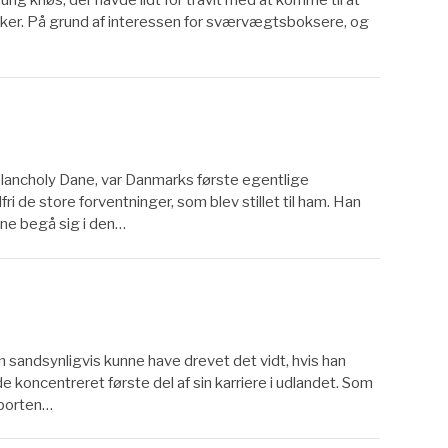
kker. På grund af interessen for sværvægtsboksere, og
lancholy Dane, var Danmarks første egentlige
i de store forventninger, som blev stillet til ham. Han
nne begå sig i den…
 sandsynligvis kunne have drevet det vidt, hvis han
koncentreret første del af sin karriere i udlandet. Som
sporten…