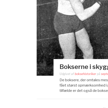
Bokserne i sky
Udgivet af
boksehistoriker
på
sept
De boksere, der omtales me
fået størst opmærksomhed i p
tilfælde er det også de boks