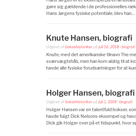
gøre sig gældende i de professionelles ræ
Hans Jørgens fysiske potentiale, blev han…
Knute Hansen, biografi
Udgivet af
boksehistoriker
på
juli 16, 2018
i
biografi
Knute, med det amerikanske tilnavn The me
sværvægtshåb, men han kom aldrig til at indfr
havde alle fysiske forudsætninger for at ku
Holger Hansen, biografi
Udgivet af
boksehistoriker
på
juli 1, 2018
i
biografi
Holger Hansen var en talentfuld bokser, som
havde fulgt Dick Nelsons eksempel og havde 
Dick gik Holger over på et tidspunkt, hvor 