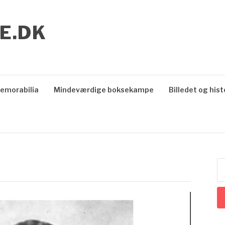
E.DK
emorabilia
Mindeværdige boksekampe
Billedet og hist
S
ef