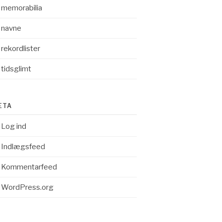
memorabilia
navne
rekordlister
tidsglimt
ETA
Log ind
Indlægsfeed
Kommentarfeed
WordPress.org