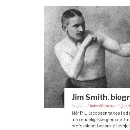
Jim Smith, biogr
Udgivet af
boksehistoriker
på
juni 
Når P. L. Jacobsen tages i e
man endelig ikke glemme Jim 
professionel boksning herhjem