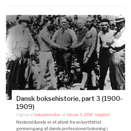
Dansk boksehistorie, part 3 (1900-
1909)
Udgivet af
boksehistoriker
på
februar 5, 2018
i
tidsglimt
Nedenstående er et afsnit fra en kortfattet
gennemgang af dansk professionel boksning i