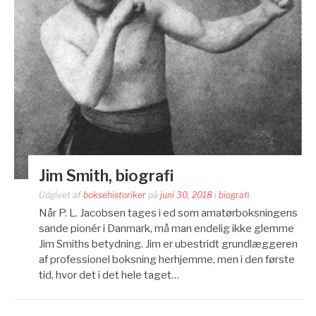
Jim Smith, biografi
Udgivet af
boksehistoriker
på
juni 30, 2018
i
biografi
Når P. L. Jacobsen tages i ed som amatørboksningens
sande pionér i Danmark, må man endelig ikke glemme
Jim Smiths betydning. Jim er ubestridt grundlæggeren
af professionel boksning herhjemme, men i den første
tid, hvor det i det hele taget…