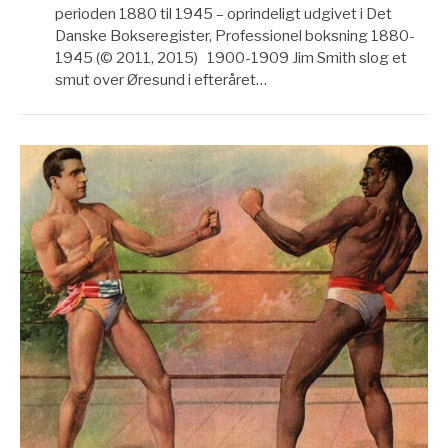
perioden 1880 til 1945 – oprindeligt udgivet i Det
Danske Bokseregister, Professionel boksning 1880-
1945 (© 2011, 2015) 1900-1909 Jim Smith slog et
smut over Øresund i efteråret…