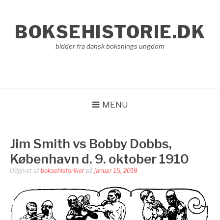
Spring
til
BOKSEHISTORIE.DK
indhold
bidder fra dansk boksnings ungdom
MENU
Jim Smith vs Bobby Dobbs,
København d. 9. oktober 1910
Udgivet af
boksehistoriker
på
januar 15, 2018