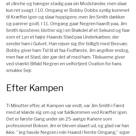
at clinche og hænger stadig paa sin Modstander, men slaar
kun ret svagt. I 10. Omgang er Bobby Dobbs synlig kommet
til Kræfter igen og slaar hyppigere, men Jim Smith dækker
og parerer godt. I 11. Omgang gaar Negren haardt paa, Jim
Smith riposterer, blotter sig i en Brøkdel af et Sekund og faar
som et Lyn et højre Haands Stød paa Underkæben, der
sender ham i Gulvet. Han rejser sig (for tidligt) med Besvær,
Bobby giver ham Tid til at faa Fodfæste, Jim angriber endog,
men faar et Stød, der gør det af med ham. Tilskuerne giver
ved stærkt Bifald Negren en velfortjent Ovation for hans
smukke Sejr.
Efter Kampen
Ti Minutter efter, at Kampen var endt, var Jim Smith i Færd
med at klæde sig om og var fuldkommen ved Kræfter igen.
Det er første Gang under sin 25-aarige Kariere som
professionel Bokser, Jim er bleven slaaet ud, og glad var han
ikke. ”Jeg havde Negren i min Haand i femte Omgang,” siger