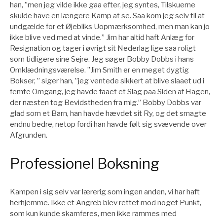
han, ”men jeg vilde ikke gaa efter, jeg syntes, Tilskuerne
skulde have en længere Kamp at se. Saa kom jeg selv til at
undgælde for et Øjebliks Uopmærksomhed, men man kan jo
ikke blive ved med at vinde.” Jim har altid haft Anlæg for
Resignation og tager i øvrigt sit Nederlag lige saa roligt
som tidligere sine Sejre. Jeg søger Bobby Dobbs i hans
Omklædningsværelse. ”Jim Smith er en meget dygtig
Bokser, ” siger han, ”jeg ventede sikkert at blive slaaet ud i
femte Omgang, jeg havde faaet et Slag paa Siden af Hagen,
der næsten tog Bevidstheden fra mig.” Bobby Dobbs var
glad som et Barn, han havde hævdet sit Ry, og det smagte
endnu bedre, netop fordi han havde følt sig svævende over
Afgrunden.
Professionel Boksning
Kampen i sig selv var lærerig som ingen anden, vi har haft
herhjemme. Ikke et Angreb blev rettet mod noget Punkt,
som kun kunde skamferes, men ikke rammes med