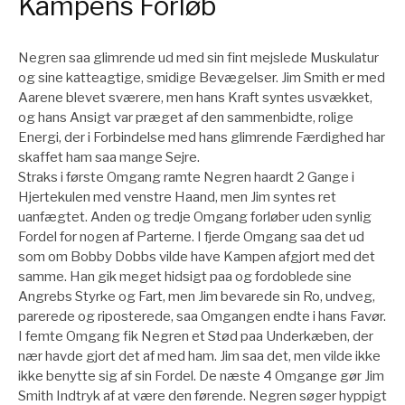
Kampens Forløb
Negren saa glimrende ud med sin fint mejslede Muskulatur
og sine katteagtige, smidige Bevægelser. Jim Smith er med
Aarene blevet sværere, men hans Kraft syntes usvækket,
og hans Ansigt var præget af den sammenbidte, rolige
Energi, der i Forbindelse med hans glimrende Færdighed har
skaffet ham saa mange Sejre.
Straks i første Omgang ramte Negren haardt 2 Gange i
Hjertekulen med venstre Haand, men Jim syntes ret
uanfægtet. Anden og tredje Omgang forløber uden synlig
Fordel for nogen af Parterne. I fjerde Omgang saa det ud
som om Bobby Dobbs vilde have Kampen afgjort med det
samme. Han gik meget hidsigt paa og fordoblede sine
Angrebs Styrke og Fart, men Jim bevarede sin Ro, undveg,
parerede og riposterede, saa Omgangen endte i hans Favør.
I femte Omgang fik Negren et Stød paa Underkæben, der
nær havde gjort det af med ham. Jim saa det, men vilde ikke
ikke benytte sig af sin Fordel. De næste 4 Omgange gør Jim
Smith Indtryk af at være den førende. Negren søger hyppigt