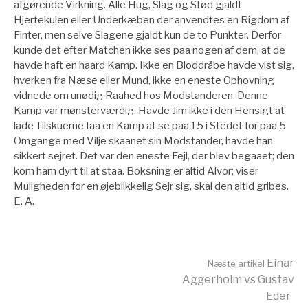
afgørende Virkning. Alle Hug, Slag og Stød gjaldt
Hjertekulen eller Underkæben der anvendtes en Rigdom af
Finter, men selve Slagene gjaldt kun de to Punkter. Derfor
kunde det efter Matchen ikke ses paa nogen af dem, at de
havde haft en haard Kamp. Ikke en Bloddråbe havde vist sig,
hverken fra Næse eller Mund, ikke en eneste Ophovning
vidnede om unødig Raahed hos Modstanderen. Denne
Kamp var mønsterværdig. Havde Jim ikke i den Hensigt at
lade Tilskuerne faa en Kamp at se paa 15 i Stedet for paa 5
Omgange med Vilje skaanet sin Modstander, havde han
sikkert sejret. Det var den eneste Fejl, der blev begaaet; den
kom ham dyrt til at staa. Boksning er altid Alvor; viser
Muligheden for en øjeblikkelig Sejr sig, skal den altid gribes.
E. A.
Læs
Einar
Næste artikel
Aggerholm vs Gustav
Eder