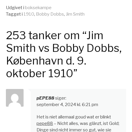
videre
Udgivet i
boksekampe
Tagget i
1910
,
Bobby Dobbs
,
Jim Smith
253 tanker om “Jim
Smith vs Bobby Dobbs,
København d. 9.
oktober 1910”
pEPE88
siger:
september 4, 2024 kl. 6:21 pm
Het is niet allemaal goud wat er blinkt
pepe88
– Nicht alles, was glänzt, ist Gold;
Dinge sind nicht immer so gut, wie sie