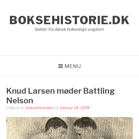
Spring
til
BOKSEHISTORIE.DK
indhold
bidder fra dansk boksnings ungdom
MENU
Knud Larsen møder Battling
Nelson
Udgivet af
boksehistoriker
på
februar 24, 2018