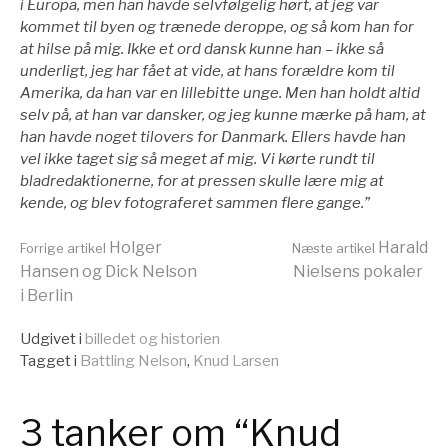
i Europa, men han havde selvfølgelig hørt, at jeg var
kommet til byen og trænede deroppe, og så kom han for
at hilse på mig. Ikke et ord dansk kunne han – ikke så
underligt, jeg har fået at vide, at hans forældre kom til
Amerika, da han var en lillebitte unge. Men han holdt altid
selv på, at han var dansker, og jeg kunne mærke på ham, at
han havde noget tilovers for Danmark. Ellers havde han
vel ikke taget sig så meget af mig. Vi kørte rundt til
bladredaktionerne, for at pressen skulle lære mig at
kende, og blev fotograferet sammen flere gange.”
Læs
Holger
Harald
Forrige artikel
Næste artikel
Hansen og Dick Nelson
Nielsens pokaler
i Berlin
videre
Udgivet i
billedet og historien
Tagget i
Battling Nelson
,
Knud Larsen
3 tanker om “Knud