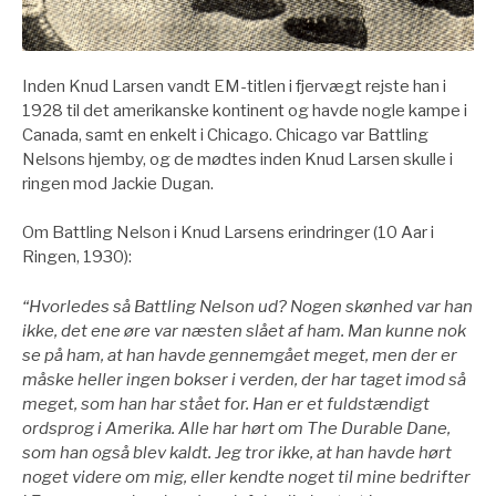
Inden Knud Larsen vandt EM-titlen i fjervægt rejste han i
1928 til det amerikanske kontinent og havde nogle kampe i
Canada, samt en enkelt i Chicago. Chicago var Battling
Nelsons hjemby, og de mødtes inden Knud Larsen skulle i
ringen mod Jackie Dugan.
Om Battling Nelson i Knud Larsens erindringer (10 Aar i
Ringen, 1930):
“Hvorledes så Battling Nelson ud? Nogen skønhed var han
ikke, det ene øre var næsten slået af ham. Man kunne nok
se på ham, at han havde gennemgået meget, men der er
måske heller ingen bokser i verden, der har taget imod så
meget, som han har stået for. Han er et fuldstændigt
ordsprog i Amerika. Alle har hørt om The Durable Dane,
som han også blev kaldt. Jeg tror ikke, at han havde hørt
noget videre om mig, eller kendte noget til mine bedrifter