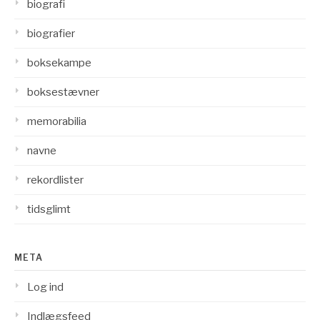
biografi
biografier
boksekampe
boksestævner
memorabilia
navne
rekordlister
tidsglimt
META
Log ind
Indlægsfeed