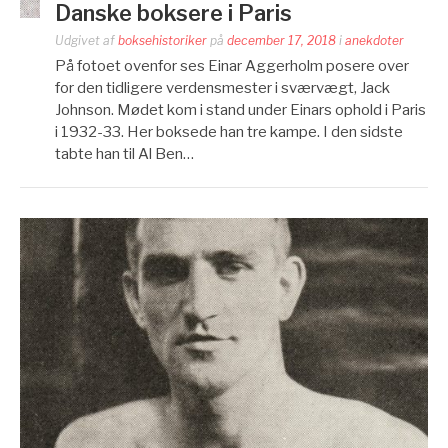
Danske boksere i Paris
Udgivet af
boksehistoriker
på
december 17, 2018
i
anekdoter
På fotoet ovenfor ses Einar Aggerholm posere over
for den tidligere verdensmester i sværvægt, Jack
Johnson. Mødet kom i stand under Einars ophold i Paris
i 1932-33. Her boksede han tre kampe. I den sidste
tabte han til Al Ben…