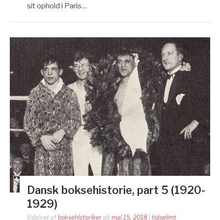
sit ophold i Paris…
Dansk boksehistorie, part 5 (1920-
1929)
Udgivet af
boksehistoriker
på
maj 15, 2018
i
tidsglimt