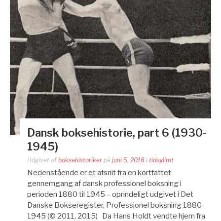
Dansk boksehistorie, part 6 (1930-
1945)
Udgivet af
boksehistoriker
på
juni 5, 2018
i
tidsglimt
Nedenstående er et afsnit fra en kortfattet
gennemgang af dansk professionel boksning i
perioden 1880 til 1945 – oprindeligt udgivet i Det
Danske Bokseregister, Professionel boksning 1880-
1945 (© 2011, 2015) Da Hans Holdt vendte hjem fra