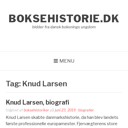
Spring
til
BOKSEHISTORIE.DK
indhold
bidder fra dansk boksnings ungdom
MENU
Tag:
Knud Larsen
Knud Larsen, biografi
Udgivet af
boksehistoriker
på
juni 23, 2019
i
biografier
Knud Larsen skabte danmarkshistorie, da han blev landets
første professionelle europamester. Fjervægterens store