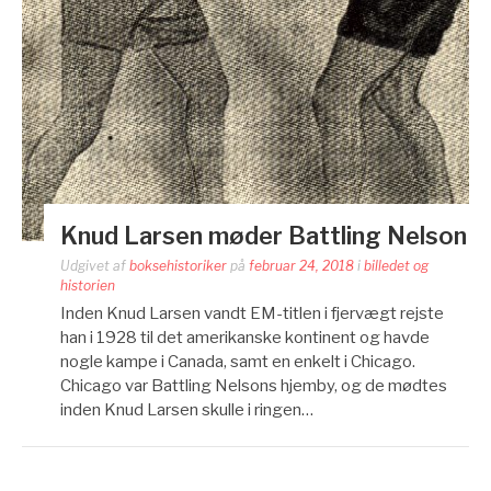
Knud Larsen møder Battling Nelson
Udgivet af
boksehistoriker
på
februar 24, 2018
i
billedet og
historien
Inden Knud Larsen vandt EM-titlen i fjervægt rejste
han i 1928 til det amerikanske kontinent og havde
nogle kampe i Canada, samt en enkelt i Chicago.
Chicago var Battling Nelsons hjemby, og de mødtes
inden Knud Larsen skulle i ringen…