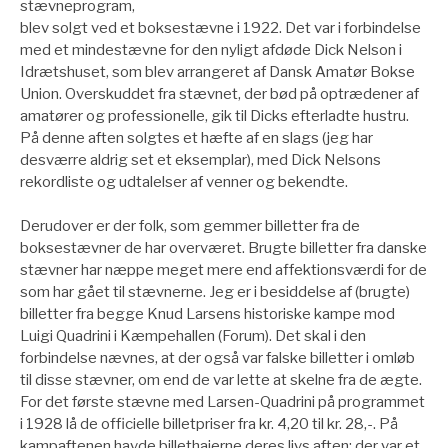
stævneprogram,
blev solgt ved et boksestævne i 1922. Det var i forbindelse
med et mindestævne for den nyligt afdøde Dick Nelson i
Idrætshuset, som blev arrangeret af Dansk Amatør Bokse
Union. Overskuddet fra stævnet, der bød på optrædener af
amatører og professionelle, gik til Dicks efterladte hustru.
På denne aften solgtes et hæfte af en slags (jeg har
desværre aldrig set et eksemplar), med Dick Nelsons
rekordliste og udtalelser af venner og bekendte.
Derudover er der folk, som gemmer billetter fra de
boksestævner de har overværet. Brugte billetter fra danske
stævner har næppe meget mere end affektionsværdi for de
som har gået til stævnerne. Jeg er i besiddelse af (brugte)
billetter fra begge Knud Larsens historiske kampe mod
Luigi Quadrini i Kæmpehallen (Forum). Det skal i den
forbindelse nævnes, at der også var falske billetter i omløb
til disse stævner, om end de var lette at skelne fra de ægte.
For det første stævne med Larsen-Quadrini på programmet
i 1928 lå de officielle billetpriser fra kr. 4,20 til kr. 28,-. På
kampaftenen havde billethajerne deres livs aften; der var et