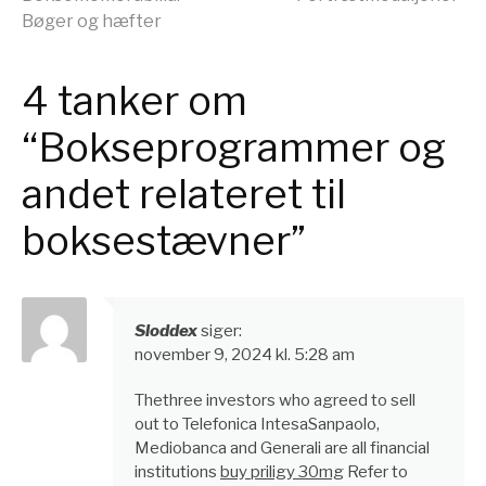
Bøger og hæfter
videre
4 tanker om
“Bokseprogrammer og
andet relateret til
boksestævner”
Sloddex
siger:
november 9, 2024 kl. 5:28 am
Thethree investors who agreed to sell
out to Telefonica IntesaSanpaolo,
Mediobanca and Generali are all financial
institutions
buy priligy 30mg
Refer to