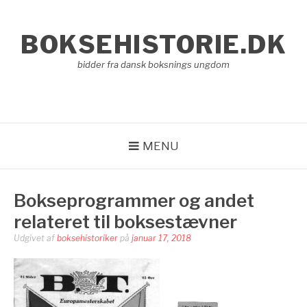
Spring
til
BOKSEHISTORIE.DK
indhold
bidder fra dansk boksnings ungdom
MENU
Bokseprogrammer og andet
relateret til boksestævner
Udgivet af
boksehistoriker
på
januar 17, 2018