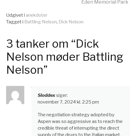
videre
Eden Memorial Park
Udgivet i
anekdoter
Tagget i
Battling Nelson
,
Dick Nelson
3 tanker om “Dick
Nelson møder Battling
Nelson”
Sloddex
siger:
november 7, 2024 kl. 2:25 pm
The negotiation strategy adopted by
Aspen was so aggressive as to reach the
credible threat of interrupting the direct
supply of the drugs to the Italian market,