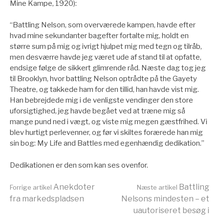
Mine Kampe, 1920):
“Battling Nelson, som overværede kampen, havde efter
hvad mine sekundanter bagefter fortalte mig, holdt en
større sum på mig og ivrigt hjulpet mig med tegn og tilråb,
men desværre havde jeg været ude af stand til at opfatte,
endsige følge de sikkert glimrende råd. Næste dag tog jeg
til Brooklyn, hvor battling Nelson optrådte på the Gayety
Theatre, og takkede ham for den tillid, han havde vist mig.
Han bebrejdede mig i de venligste vendinger den store
uforsigtighed, jeg havde begået ved at træne mig så
mange pund ned i vægt, og viste mig megen gæstfrihed. Vi
blev hurtigt perlevenner, og før vi skiltes forærede han mig
sin bog: My Life and Battles med egenhændig dedikation.”
Dedikationen er den som kan ses ovenfor.
Læs
Anekdoter
Battling
Forrige artikel
Næste artikel
fra markedspladsen
Nelsons mindesten – et
uautoriseret besøg i