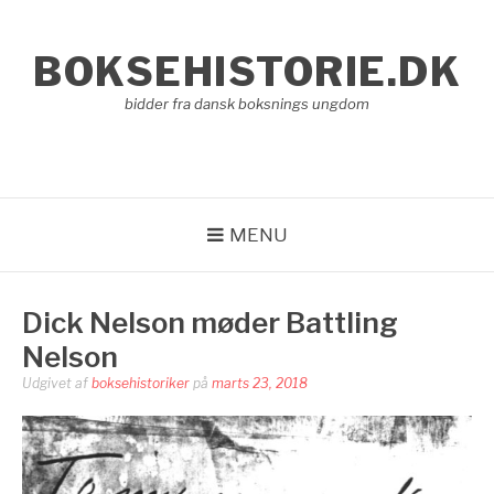
Spring
til
BOKSEHISTORIE.DK
indhold
bidder fra dansk boksnings ungdom
MENU
Dick Nelson møder Battling
Nelson
Udgivet af
boksehistoriker
på
marts 23, 2018