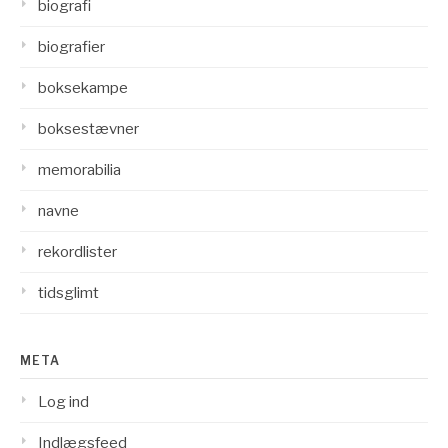
biografi
biografier
boksekampe
boksestævner
memorabilia
navne
rekordlister
tidsglimt
META
Log ind
Indlægsfeed