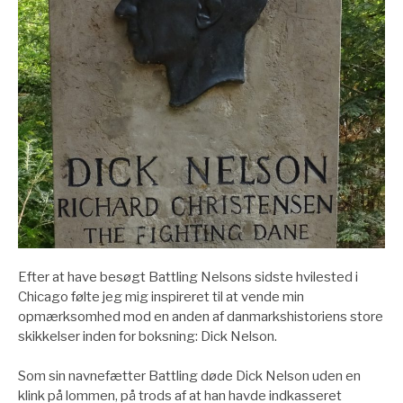
Efter at have besøgt Battling Nelsons sidste hvilested i
Chicago følte jeg mig inspireret til at vende min
opmærksomhed mod en anden af danmarkshistoriens store
skikkelser inden for boksning: Dick Nelson.
Som sin navnefætter Battling døde Dick Nelson uden en
klink på lommen, på trods af at han havde indkasseret