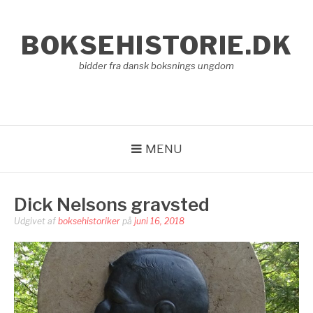
Spring
til
BOKSEHISTORIE.DK
indhold
bidder fra dansk boksnings ungdom
MENU
Dick Nelsons gravsted
Udgivet af
boksehistoriker
på
juni 16, 2018