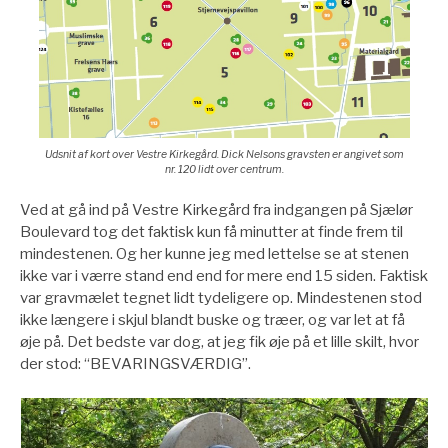
Udsnit af kort over Vestre Kirkegård. Dick Nelsons gravsten er angivet som
nr. 120 lidt over centrum.
Ved at gå ind på Vestre Kirkegård fra indgangen på Sjælør
Boulevard tog det faktisk kun få minutter at finde frem til
mindestenen. Og her kunne jeg med lettelse se at stenen
ikke var i værre stand end end for mere end 15 siden. Faktisk
var gravmælet tegnet lidt tydeligere op. Mindestenen stod
ikke længere i skjul blandt buske og træer, og var let at få
øje på. Det bedste var dog, at jeg fik øje på et lille skilt, hvor
der stod: “BEVARINGSVÆRDIG”.