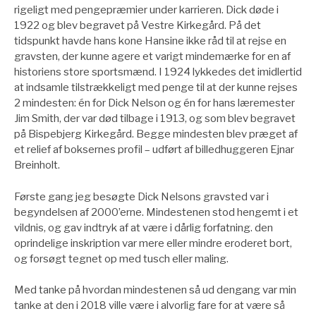
rigeligt med pengepræmier under karrieren. Dick døde i
1922 og blev begravet på Vestre Kirkegård. På det
tidspunkt havde hans kone Hansine ikke råd til at rejse en
gravsten, der kunne agere et varigt mindemærke for en af
historiens store sportsmænd. I 1924 lykkedes det imidlertid
at indsamle tilstrækkeligt med penge til at der kunne rejses
2 mindesten: én for Dick Nelson og én for hans læremester
Jim Smith, der var død tilbage i 1913, og som blev begravet
på Bispebjerg Kirkegård. Begge mindesten blev præget af
et relief af boksernes profil – udført af billedhuggeren Ejnar
Breinholt.
Første gang jeg besøgte Dick Nelsons gravsted var i
begyndelsen af 2000’erne. Mindestenen stod hengemt i et
vildnis, og gav indtryk af at være i dårlig forfatning. den
oprindelige inskription var mere eller mindre eroderet bort,
og forsøgt tegnet op med tusch eller maling.
Med tanke på hvordan mindestenen så ud dengang var min
tanke at den i 2018 ville være i alvorlig fare for at være så